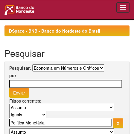
Skip
navigation
DSpace - BNB - Banco do Nordeste do Brasil
Pesquisar
Pesquisar:
por
Filtros correntes: