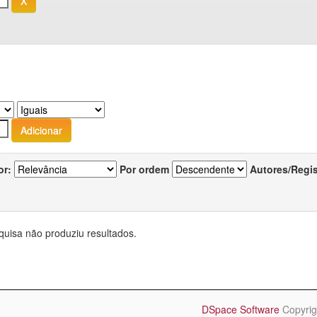
or:
Por ordem
Autores/Regi
quisa não produziu resultados.
DSpace Software
Copyrig