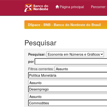
Página principal
Percorrer
Skip
navigation
DSpace - BNB - Banco do Nordeste do Brasil
Pesquisar
Pesquisar:
por
Filtros correntes: