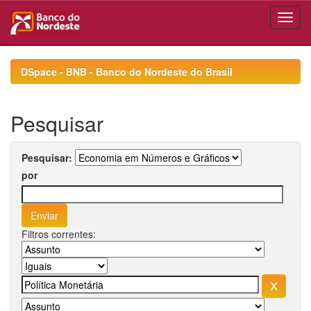
Skip
navigation
DSpace - BNB - Banco do Nordeste do Brasil
Pesquisar
Pesquisar:
por
Filtros correntes: