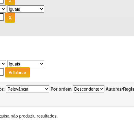
or:
Por ordem
Autores/Regi
quisa não produziu resultados.