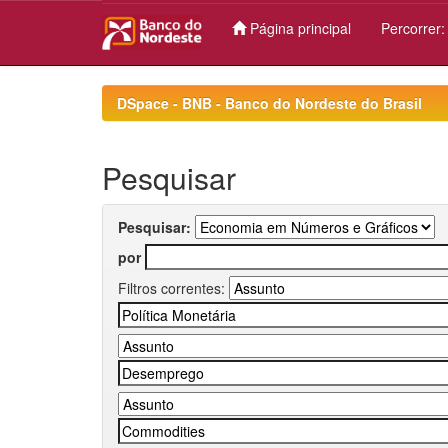
Página principal
Percorrer
Skip
navigation
DSpace - BNB - Banco do Nordeste do Brasil
Pesquisar
Pesquisar:
por
Filtros correntes: