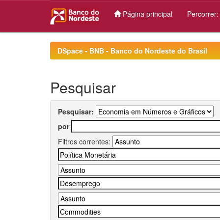
Página principal
Percorrer
Skip
navigation
DSpace - BNB - Banco do Nordeste do Brasil
Pesquisar
Pesquisar:
por
Filtros correntes: