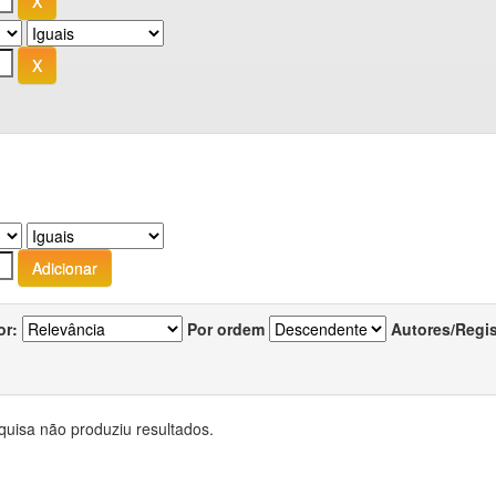
or:
Por ordem
Autores/Regi
quisa não produziu resultados.