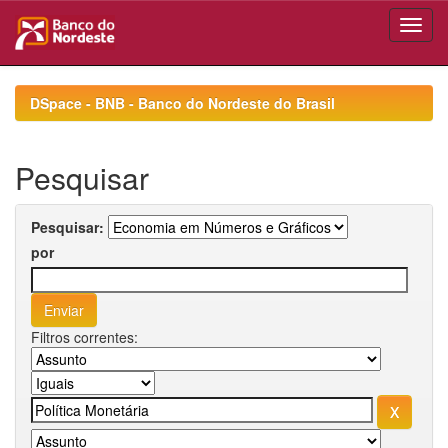
Skip
navigation
DSpace - BNB - Banco do Nordeste do Brasil
Pesquisar
Pesquisar:
por
Filtros correntes: