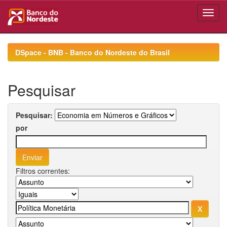
Skip
navigation
DSpace - BNB - Banco do Nordeste do Brasil
Pesquisar
Pesquisar:
por
Filtros correntes: