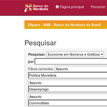
Página principal
Percorrer
Skip
navigation
DSpace - BNB - Banco do Nordeste do Brasil
Pesquisar
Pesquisar:
por
Filtros correntes: