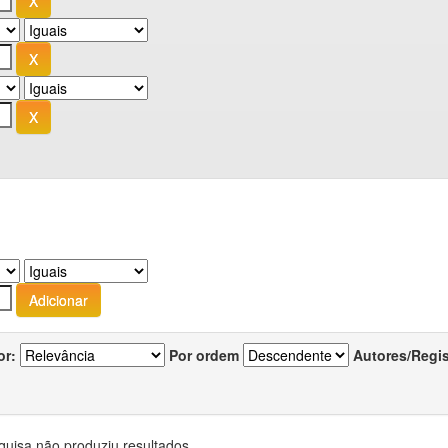
or:
Por ordem
Autores/Regi
quisa não produziu resultados.