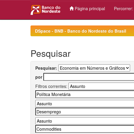
Página principal
Percorrer
Skip
navigation
DSpace - BNB - Banco do Nordeste do Brasil
Pesquisar
Pesquisar:
por
Filtros correntes: