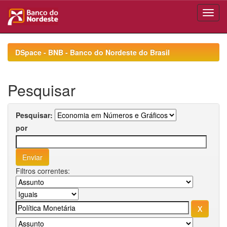
Skip
navigation
DSpace - BNB - Banco do Nordeste do Brasil
Pesquisar
Pesquisar:
por
Filtros correntes: