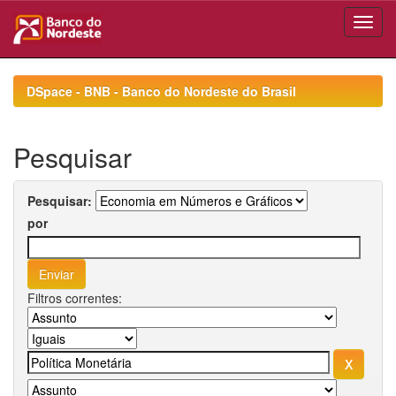
Skip
navigation
DSpace - BNB - Banco do Nordeste do Brasil
Pesquisar
Pesquisar:
por
Filtros correntes: