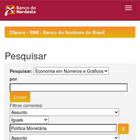
Skip
navigation
DSpace - BNB - Banco do Nordeste do Brasil
Pesquisar
Pesquisar:
por
Filtros correntes: