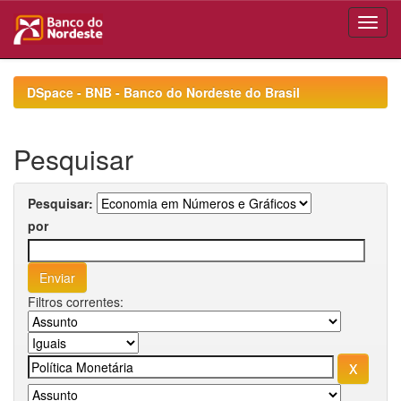
Skip
navigation
DSpace - BNB - Banco do Nordeste do Brasil
Pesquisar
Pesquisar:
por
Filtros correntes: