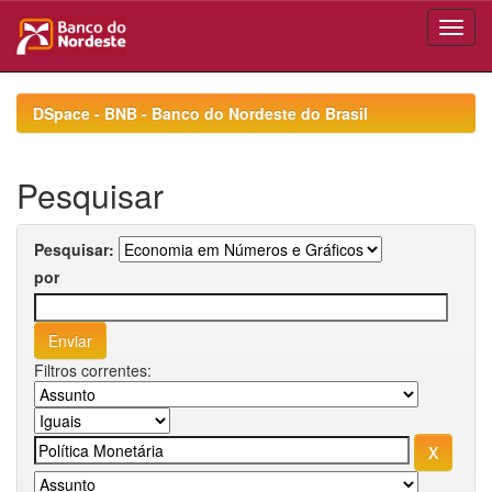
Skip
navigation
DSpace - BNB - Banco do Nordeste do Brasil
Pesquisar
Pesquisar:
por
Filtros correntes: