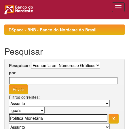
Skip
navigation
DSpace - BNB - Banco do Nordeste do Brasil
Pesquisar
Pesquisar:
por
Filtros correntes: