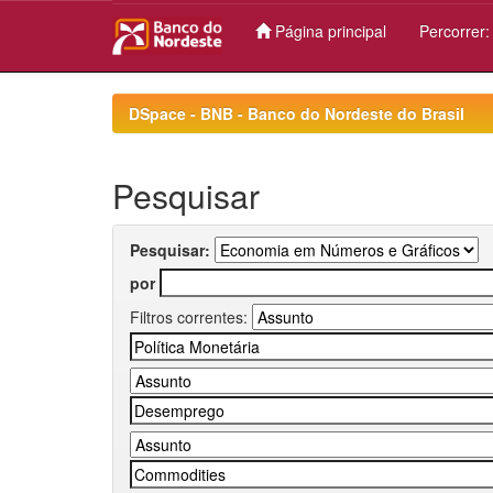
Página principal
Percorrer
Skip
navigation
DSpace - BNB - Banco do Nordeste do Brasil
Pesquisar
Pesquisar:
por
Filtros correntes: