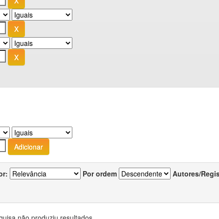
or:
Por ordem
Autores/Regi
quisa não produziu resultados.