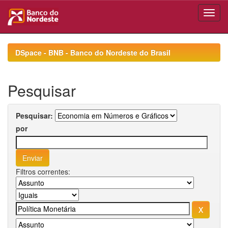
Skip
navigation
DSpace - BNB - Banco do Nordeste do Brasil
Pesquisar
Pesquisar:
por
Filtros correntes: