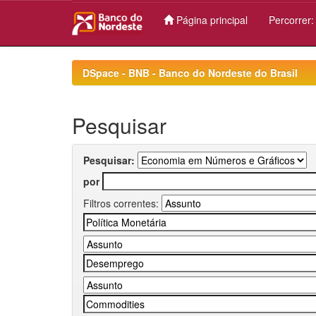
Página principal
Percorrer
Skip
navigation
DSpace - BNB - Banco do Nordeste do Brasil
Pesquisar
Pesquisar:
por
Filtros correntes: