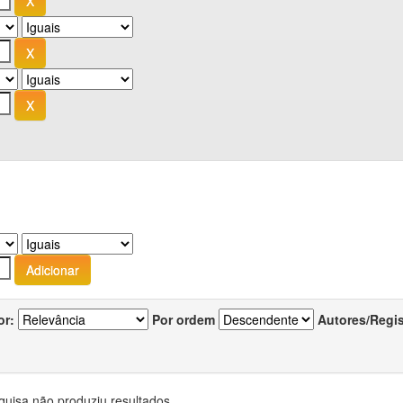
or:
Por ordem
Autores/Regi
quisa não produziu resultados.