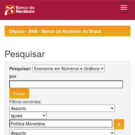
Skip
navigation
DSpace - BNB - Banco do Nordeste do Brasil
Pesquisar
Pesquisar:
por
Filtros correntes: