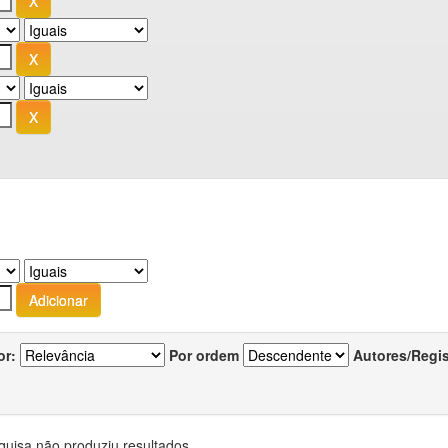
or:
Por ordem
Autores/Regi
quisa não produziu resultados.