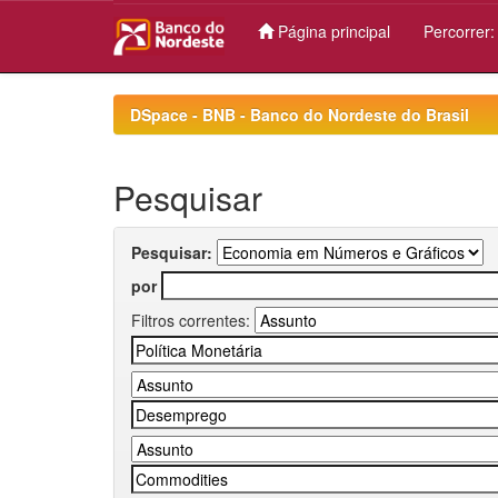
Página principal
Percorrer
Skip
navigation
DSpace - BNB - Banco do Nordeste do Brasil
Pesquisar
Pesquisar:
por
Filtros correntes: