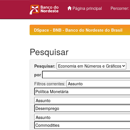
Página principal
Percorrer
Skip
navigation
DSpace - BNB - Banco do Nordeste do Brasil
Pesquisar
Pesquisar:
por
Filtros correntes: