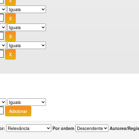
or:
Por ordem
Autores/Regi