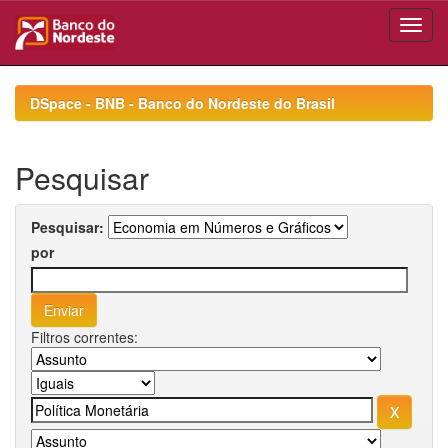
Skip
navigation
DSpace - BNB - Banco do Nordeste do Brasil
Pesquisar
Pesquisar:
por
Filtros correntes: