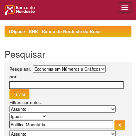
Skip
navigation
DSpace - BNB - Banco do Nordeste do Brasil
Pesquisar
Pesquisar:
por
Filtros correntes: