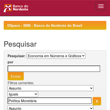
Skip
navigation
DSpace - BNB - Banco do Nordeste do Brasil
Pesquisar
Pesquisar:
por
Filtros correntes: