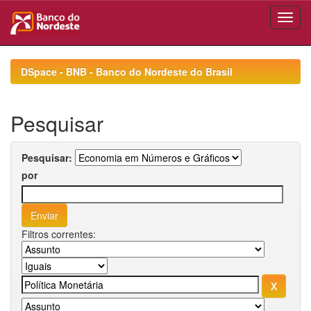
Skip
navigation
DSpace - BNB - Banco do Nordeste do Brasil
Pesquisar
Pesquisar:
por
Filtros correntes: