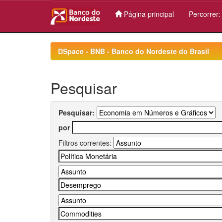
Página principal
Percorrer
Skip
navigation
DSpace - BNB - Banco do Nordeste do Brasil
Pesquisar
Pesquisar:
por
Filtros correntes: