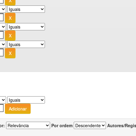
or:
Por ordem
Autores/Regi