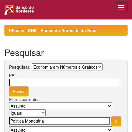
Skip
navigation
DSpace - BNB - Banco do Nordeste do Brasil
Pesquisar
Pesquisar:
por
Filtros correntes: