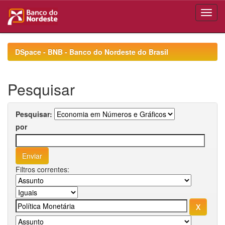
Skip
navigation
DSpace - BNB - Banco do Nordeste do Brasil
Pesquisar
Pesquisar:
por
Filtros correntes: