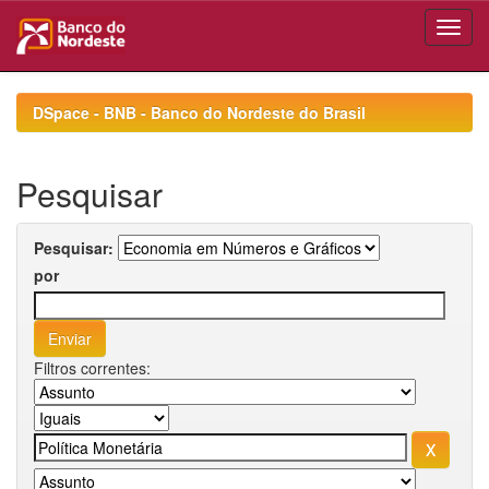
Skip
navigation
DSpace - BNB - Banco do Nordeste do Brasil
Pesquisar
Pesquisar:
por
Filtros correntes: