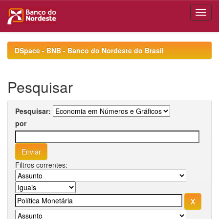
Skip
navigation
DSpace - BNB - Banco do Nordeste do Brasil
Pesquisar
Pesquisar:
por
Filtros correntes: