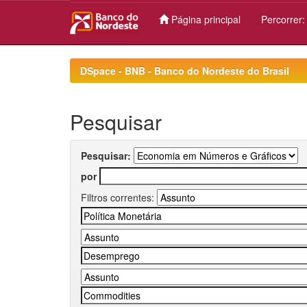
Página principal
Percorrer
Skip
navigation
DSpace - BNB - Banco do Nordeste do Brasil
Pesquisar
Pesquisar:
por
Filtros correntes: