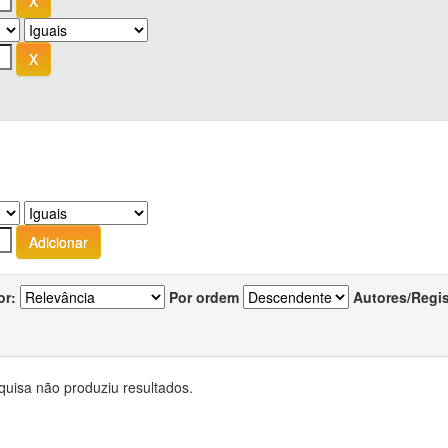
or:
Por ordem
Autores/Regi
quisa não produziu resultados.