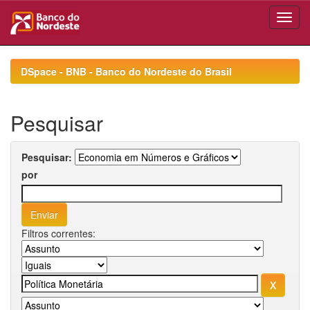
Skip
navigation
DSpace - BNB - Banco do Nordeste do Brasil
Pesquisar
Pesquisar:
por
Filtros correntes: