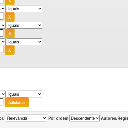
or:
Por ordem
Autores/Regi