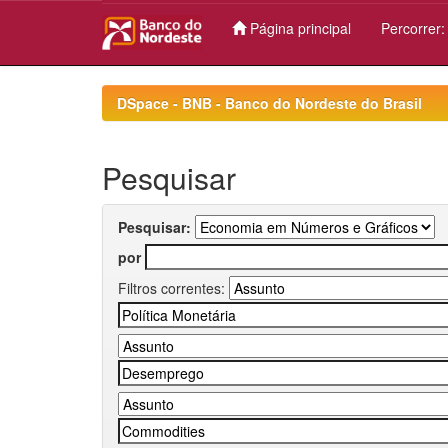
Página principal
Percorrer
Skip
navigation
DSpace - BNB - Banco do Nordeste do Brasil
Pesquisar
Pesquisar:
por
Filtros correntes: