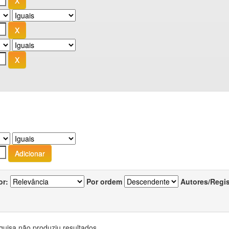
or:
Por ordem
Autores/Regi
quisa não produziu resultados.