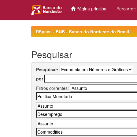
Página principal
Percorrer
Skip
navigation
DSpace - BNB - Banco do Nordeste do Brasil
Pesquisar
Pesquisar:
por
Filtros correntes: