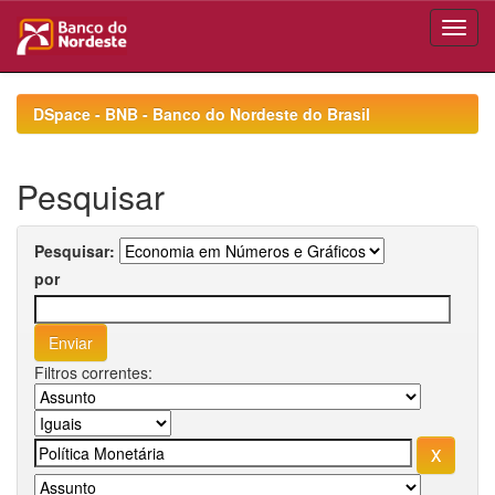
Skip
navigation
DSpace - BNB - Banco do Nordeste do Brasil
Pesquisar
Pesquisar:
por
Filtros correntes: