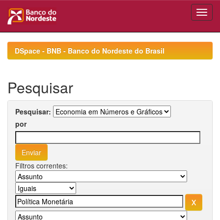
Skip
navigation
DSpace - BNB - Banco do Nordeste do Brasil
Pesquisar
Pesquisar:
por
Filtros correntes: