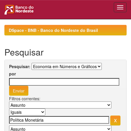
Skip
navigation
DSpace - BNB - Banco do Nordeste do Brasil
Pesquisar
Pesquisar:
por
Filtros correntes: