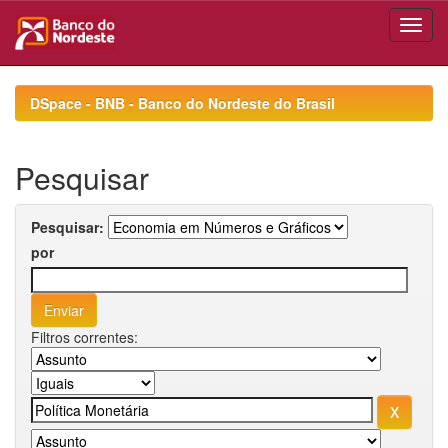
Skip
navigation
DSpace - BNB - Banco do Nordeste do Brasil
Pesquisar
Pesquisar:
por
Filtros correntes: