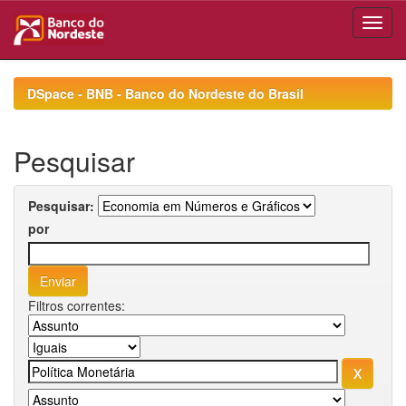
Skip
navigation
DSpace - BNB - Banco do Nordeste do Brasil
Pesquisar
Pesquisar:
por
Filtros correntes: