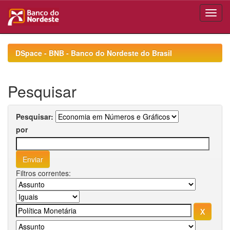
Skip
navigation
DSpace - BNB - Banco do Nordeste do Brasil
Pesquisar
Pesquisar:
por
Filtros correntes: