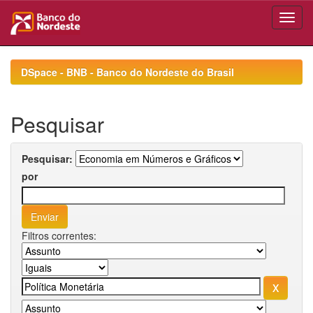
Skip
navigation
DSpace - BNB - Banco do Nordeste do Brasil
Pesquisar
Pesquisar:
por
Filtros correntes: