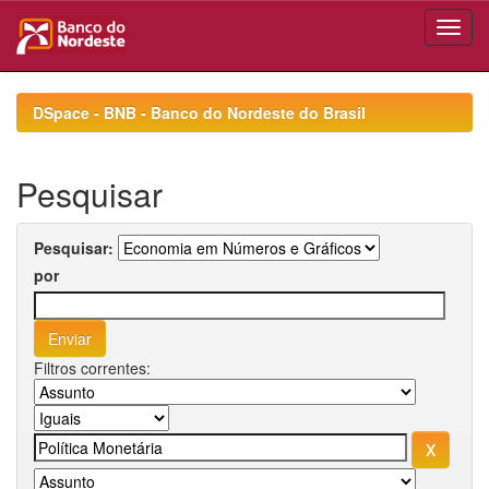
Skip
navigation
DSpace - BNB - Banco do Nordeste do Brasil
Pesquisar
Pesquisar:
por
Filtros correntes: