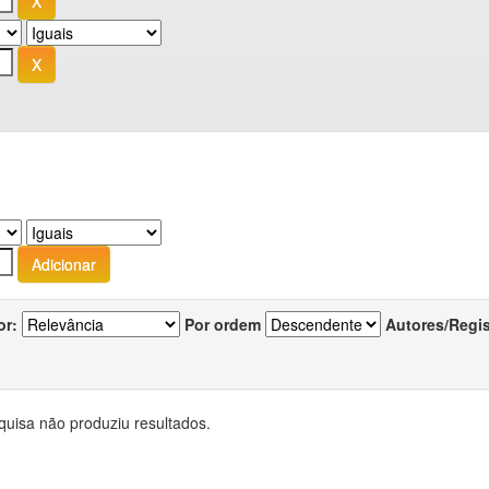
or:
Por ordem
Autores/Regi
quisa não produziu resultados.