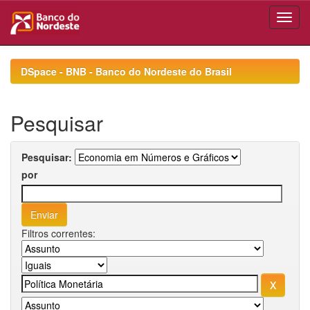
Skip
navigation
DSpace - BNB - Banco do Nordeste do Brasil
Pesquisar
Pesquisar:
por
Filtros correntes: