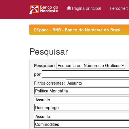
Página principal
Percorrer
Skip
navigation
DSpace - BNB - Banco do Nordeste do Brasil
Pesquisar
Pesquisar:
por
Filtros correntes: