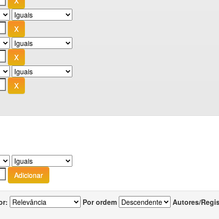
or:
Por ordem
Autores/Regi