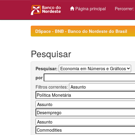
Página principal
Percorrer
Skip
navigation
DSpace - BNB - Banco do Nordeste do Brasil
Pesquisar
Pesquisar:
por
Filtros correntes: