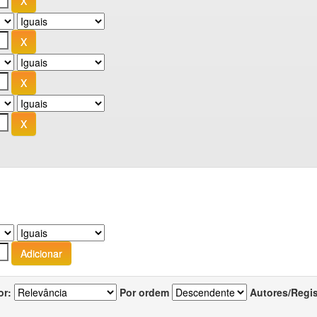
or:
Por ordem
Autores/Regi