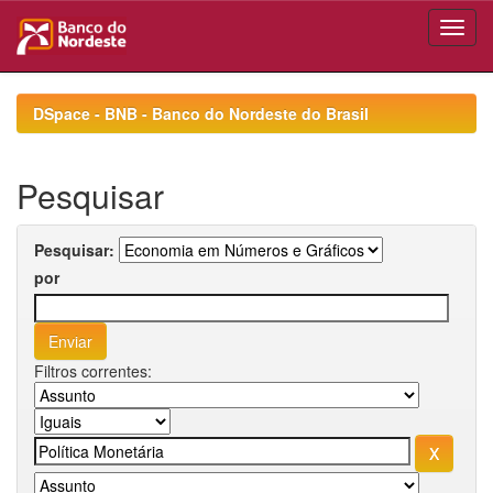
Skip
navigation
DSpace - BNB - Banco do Nordeste do Brasil
Pesquisar
Pesquisar:
por
Filtros correntes: