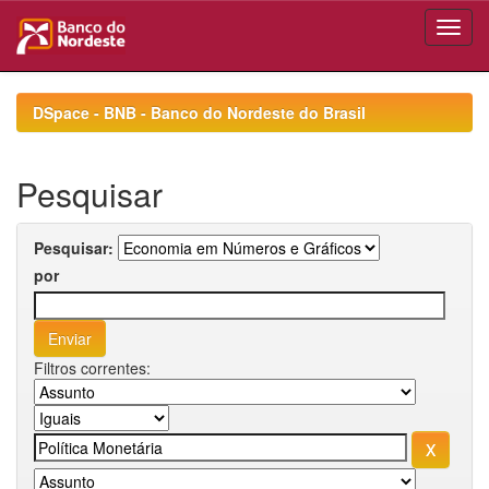
Skip
navigation
DSpace - BNB - Banco do Nordeste do Brasil
Pesquisar
Pesquisar:
por
Filtros correntes: