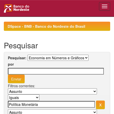
Skip
navigation
DSpace - BNB - Banco do Nordeste do Brasil
Pesquisar
Pesquisar:
por
Filtros correntes: