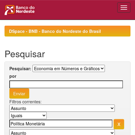
Skip
navigation
DSpace - BNB - Banco do Nordeste do Brasil
Pesquisar
Pesquisar:
por
Filtros correntes: